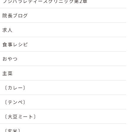
フジハラレディースクリニック第2章
院長ブログ
求人
食事レシピ
おやつ
主菜
〔カレー〕
〔テンペ〕
〔大豆ミート〕
〔玄米〕