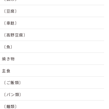
〔豆腐〕
〔車麩〕
〔高野豆腐〕
〔魚〕
焼き物
主食
〔ご飯類〕
〔パン類〕
〔麺類〕