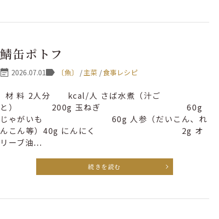
鯖缶ポトフ
2026.07.01
〔魚〕
/
主菜
/
食事レシピ
材 料 2人分 kcal/人 さば水煮（汁ご
と） 200g 玉ねぎ 60g
じゃがいも 60g 人参（だいこん、れ
んこん等）40g にんにく 2g オ
リーブ油...
続きを読む