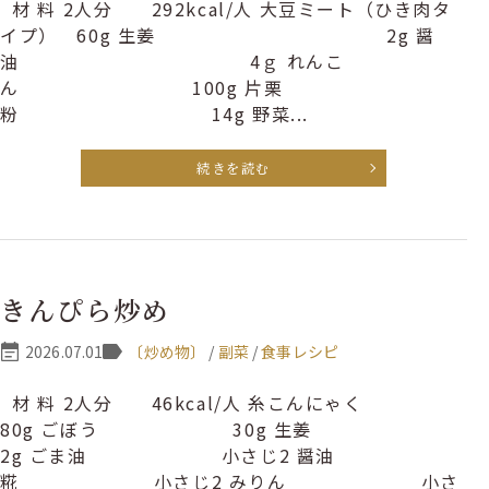
材 料 2人分 292kcal/人 大豆ミート（ひき肉タ
イプ） 60g 生姜 2g 醤
油 4ｇ れんこ
ん 100g 片栗
粉 14g 野菜...
続きを読む
きんぴら炒め
2026.07.01
〔炒め物〕
/
副菜
/
食事レシピ
材 料 2人分 46kcal/人 糸こんにゃく
80g ごぼう 30g 生姜
2g ごま油 小さじ2 醤油
糀 小さじ2 みりん 小さ